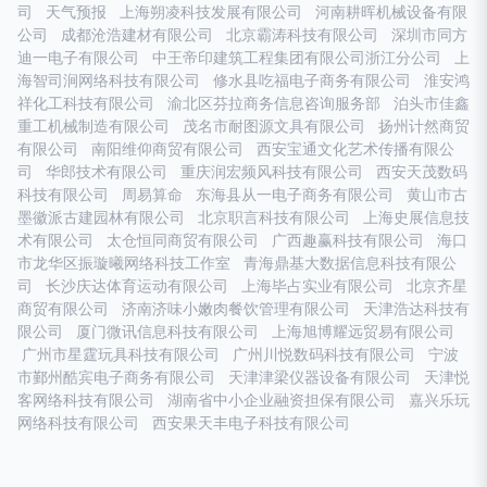
司
天气预报
上海朔凌科技发展有限公司
河南耕晖机械设备有限
公司
成都沧浩建材有限公司
北京霸涛科技有限公司
深圳市同方
迪一电子有限公司
中王帝印建筑工程集团有限公司浙江分公司
上
海智司涧网络科技有限公司
修水县吃福电子商务有限公司
淮安鸿
祥化工科技有限公司
渝北区芬拉商务信息咨询服务部
泊头市佳鑫
重工机械制造有限公司
茂名市耐图源文具有限公司
扬州计然商贸
有限公司
南阳维仰商贸有限公司
西安宝通文化艺术传播有限公
司
华郎技术有限公司
重庆润宏频风科技有限公司
西安天茂数码
科技有限公司
周易算命
东海县从一电子商务有限公司
黄山市古
墨徽派古建园林有限公司
北京职言科技有限公司
上海史展信息技
术有限公司
太仓恒同商贸有限公司
广西趣赢科技有限公司
海口
市龙华区振璇曦网络科技工作室
青海鼎基大数据信息科技有限公
司
长沙庆达体育运动有限公司
上海毕占实业有限公司
北京齐星
商贸有限公司
济南济味小嫩肉餐饮管理有限公司
天津浩达科技有
限公司
厦门微讯信息科技有限公司
上海旭博耀远贸易有限公司
广州市星霆玩具科技有限公司
广州川悦数码科技有限公司
宁波
市鄞州酷宾电子商务有限公司
天津津梁仪器设备有限公司
天津悦
客网络科技有限公司
湖南省中小企业融资担保有限公司
嘉兴乐玩
网络科技有限公司
西安果天丰电子科技有限公司