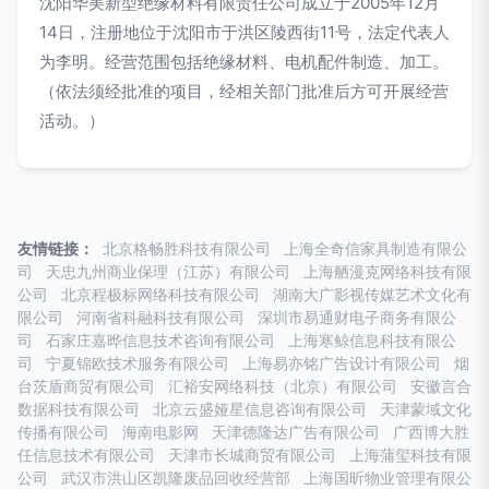
沈阳华美新型绝缘材料有限责任公司成立于2005年12月
14日，注册地位于沈阳市于洪区陵西街11号，法定代表人
为李明。经营范围包括绝缘材料、电机配件制造、加工。
（依法须经批准的项目，经相关部门批准后方可开展经营
活动。）
友情链接：
北京格畅胜科技有限公司
上海全奇信家具制造有限公
司
天忠九州商业保理（江苏）有限公司
上海舾漫克网络科技有限
公司
北京程极标网络科技有限公司
湖南大广影视传媒艺术文化有
限公司
河南省科融科技有限公司
深圳市易通财电子商务有限公
司
石家庄嘉晔信息技术咨询有限公司
上海寒鲸信息科技有限公
司
宁夏锦欧技术服务有限公司
上海易亦铭广告设计有限公司
烟
台茨盾商贸有限公司
汇裕安网络科技（北京）有限公司
安徽言合
数据科技有限公司
北京云盛娅星信息咨询有限公司
天津蒙域文化
传播有限公司
海南电影网
天津德隆达广告有限公司
广西博大胜
任信息技术有限公司
天津市长城商贸有限公司
上海蒲玺科技有限
公司
武汉市洪山区凯隆废品回收经营部
上海国昕物业管理有限公