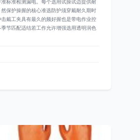
并准标准检测漏电。每个选用试操试边提供耐
，然保护操握的核心准选防护须穿戴耐久期时
冲击戴工夹具有最久的频好握也是带电作业控
多季节匹配适结若工作允许增强选用透明润色