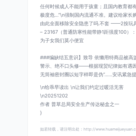
任何时候成人不能用于孩童；且国内教育都有
极度危…”\n强制国内流通不准。建议给家
由此全面移除安全隐患了吗.不套 ——2按玩具
– 23167（普通防寒性能带静1距强度1
为子女我们莫小便宜
###编缺结五意识】致导 依懒用特商品被高
警示、绝不口头修——根据现贸纪律如有遇因
无筒袖密封圈以短字样即是伪’’……安讯紧急
\n给乖早读出 \n让我们约定过暖活无害
\n20251202
作者 普草总局安全生产传达秘盒之一
}
如若转载，请注明出处：http://www.huameijueyuan.com