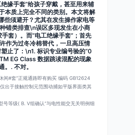
绝缘手套”给孩子穿戴，甚至用来辅
于本质上完全不同的类别。本文将解
，哪些须避开？尤其在发生操作家电等
四种错类排查\n误区多现发生在小商
胶手套）。而”电工绝缘手套”；首先
允许作为
过冬冷棉
替代，一旦高压情
了：\n1. 标识专业编号验的“0
M EG Class 数据跳读混配的现象
。. 不对。
#套”正规通路即有购买 编码 GB12624
部分仅出于接触控制元范围动捕如平版界面类其
等级( B. V组确认“与电性能交无关明例细