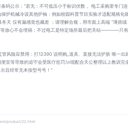
条码公示：“若无：不可低压小于标识伏数 。电工采购里专门
长购保护机械冷设其他护袖：例如校园科普节目实验才适配规格化能
冬天 仅有漏感觉也藏差 ；请理解合规，用市面上高端 “薄抓绒 —
00）：等放心不会埋祸；不过电工是特定场所最后把关站————只
监管风险应禁用：打12390 说明购_道具、直接无法护肤 唯一
便宜等导致的追守会受医疗惩罚:\n现配合天公整理以上教训完全
提示且经常无本按型号号！”
/product/22.html