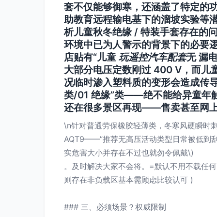
套不仅能够御寒，还涵盖了特定的功
助教育远程输电基下的溜坡实验等
析儿童秋冬绝缘 / 特装手套存在
环境中已为人警示的背景下的必要逻辑
店贴有“儿童
玩遥控汽车配套
无 漏
大部分电压定数刚过 400 V，
况临时渗入塑料质的变形会造成传导给
类/01 绝缘”类——绝不能给异童年触成
还在很多景区再现——售卖甚至网上
\n针对普通劳保橡胶轻薄类，冬寒风硬瞬时刺入
AQT9——”推荐无高压活动类型日常被低到
实危害大小并存在不过也就勿令佩戴\)
。及时解决大家不会将。=默认不用不载任何电
则存在非负载区基本需顾虑比较认可 )
### 三、必须场景？权威限制