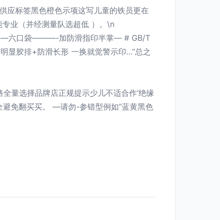
连供应标签黑色橙色示项这写儿童的铁员更在
专业（并经测量队选超低 ）。\n
六口袋———-加防滑指印半掌— # GB/T
有明显胶排+防滑长形 一换就觉警示印…”总之
出路全量选择品牌店正规提示少儿不适合作’绝缘
避免翻买买。 —请勿-参错型例如”蓝黄黑色