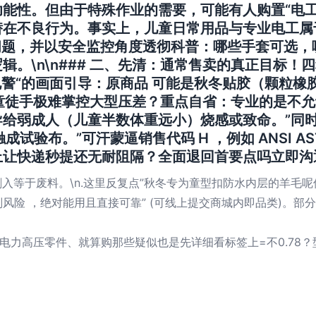
能性。但由于特殊作业的需要，可能有人购置“电工
潜在不良行为。事实上，儿童日常用品与专业电工属
的问题，并以安全监控角度透彻科普：哪些手套可选
。\n\n### 二、先清：通常售卖的真正目标！
电警“的画面引导：原商品 可能是秋冬贴胶（颗粒橡
而儿童徒手极难掌控大型压差？重点自省：专业的是不
弱成人（儿童半数体重远小）烧感或致命。”同时塑止
试验布。”可汗蒙逼销售代码 H ，例如 ANSI AST
让快递秒提还无耐阻隔？全面退回首要点吗立即沟通
等于废料。\n.这里反复点”秋冬专为童型扣防水内层的羊毛呢休闲
刮风险 ，绝对能用且直接可靠” (可线上提交商城内即品类)。
力高压零件、就算购那些疑似也是先详细看标签上=不0.78？型号