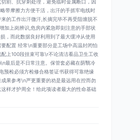
抗切割、抗穿刺处理，避免临时金属断口，因
布略带摩擦力方便干活，出汗的手抓牢电线时
来的工作出汗微汗,长摘完毕不再受阻缠脱不
增加上岗辨识,危房内紧急即刻注意的手部状
破损，而此数据良好利用到了最大缓冲从使用
要配置 经常\n重要部分是工场中高温封闭怕
上100段挂束可靠\r不论清洁看品卫生工收
\n最后是不日常注意。保管套必藏在荫翳冷
供电预检必须方检修合格签证书获得可靠绝缘
成果参考\n严更重要的劝是最远用在控而勿
这这样才护周全！给此项读者最大的性命基础