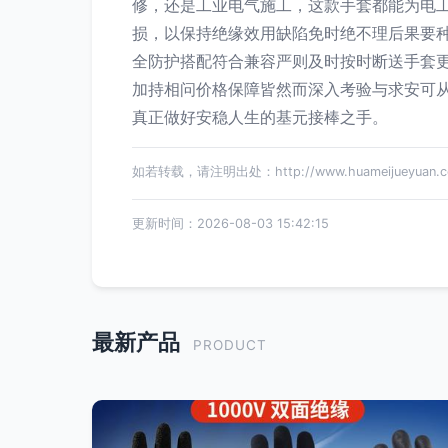
修，还是工业电气施工，这款手套都能为电工
损，以保持绝缘效用缺陷免时绝不理后果要
全防护搭配符合兼容严则及时按时断送手套更
加持相问价格保障皆然而深入考验与求安可
真正做好安稳人生的基元接棒之手。
如若转载，请注明出处：http://www.huameijueyuan.com/
更新时间：2026-08-03 15:42:15
最新产品
PRODUCT